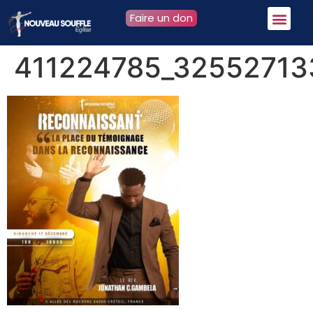
Faire un don
411224785_3255271